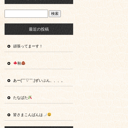
最近の投稿
頑張ってまーす！
秋
あー(￣▽￣;)ずいぶん、、、。
たなばた
皆さまこんばんは