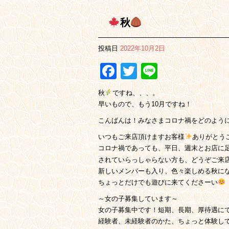
秋
投稿日
2022年10月2日
Facebook
Twitter
Line
秋
ですね、、、。
早いもので、もう10月ですね！
こんばんは！みなさまコロナ禍をどのよう
いつもご来店頂けますお客様
ありがとう
コロナ禍であっても、平日、週末とお店に
されていらっしゃらない方も、どうぞご来
新しいメンバーも入り、色々楽しめる秋に
ちょっとだけでも遊びに来てくださーい
～女の子募集しています～
女の子募集中です！短期、長期、厚待遇に
経験者、未経験者のかた、ちょっと体験し