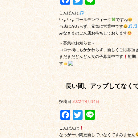
こんばんは
いよいよゴールデンウィーク
ですね
当店はかわらず、元気に営業中です
みなさまのご来店お待ちしております
～募集のお知らせ～
コロナ禍にもかかわらず、新しくご応募頂
まだまだどんどん女の子募集中です
短期
す
長い間、アップしてなく
投稿日
2022年4月14日
Facebook
Twitter
Line
こんばんは
なっがーい間更新していなくてすみません