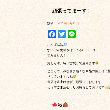
頑張ってまーす！
投稿日
2023年6月13日
Facebook
Twitter
Line
こんばんは
ずいぶん更新さぼってる(￣▽￣;)
すみません！
変わらず、毎日営業しております
ところで、みなさま色々な商品の値上げに
りしていますよね
当店は値上げせず、頑張っております！
どうぞご来店心よりお待ちしております
秋