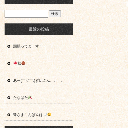
最近の投稿
頑張ってまーす！
秋
あー(￣▽￣;)ずいぶん、、、。
たなばた
皆さまこんばんは