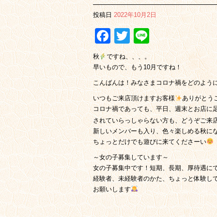
投稿日
2022年10月2日
Facebook
Twitter
Line
秋
ですね、、、。
早いもので、もう10月ですね！
こんばんは！みなさまコロナ禍をどのよう
いつもご来店頂けますお客様
ありがとう
コロナ禍であっても、平日、週末とお店に
されていらっしゃらない方も、どうぞご来
新しいメンバーも入り、色々楽しめる秋に
ちょっとだけでも遊びに来てくださーい
～女の子募集しています～
女の子募集中です！短期、長期、厚待遇に
経験者、未経験者のかた、ちょっと体験し
お願いします