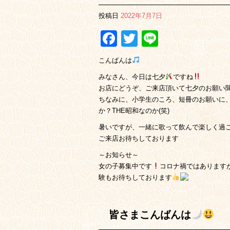
投稿日
2022年7月7日
Facebook
Twitter
Line
こんばんは
みなさん、今日は七夕
ですね
お店にどうぞ、ご来店頂いて七夕のお願い聞
ちなみに、小学生のころ、短冊のお願いに、
か？THE昭和なのか(笑)
暑いですが、一緒に歌って飲んで楽しく過
ご来店お待ちしております
～お知らせ～
女の子募集中です
コロナ禍ではあります
験もお待ちしております
皆さまこんばんは