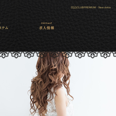
日記|CLUBPREMIUM・New dolce