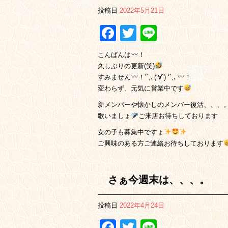
投稿日
2022年5月21日
Facebook
Twitter
Line
こんばんは
！
久しぶりの更新(笑)
すみません
！’`,､(‘∀`) ‘`,､
！
変わらず、元気に営業中です
新メンバーや懐かしのメンバー復活、、、
歌いましょ
ご来店お待ちしております
女の子も募集中ですょ
ご興味のある方ご連絡お待ちしております
さぁ今週末は、、、。
投稿日
2022年4月24日
Facebook
Twitter
Line