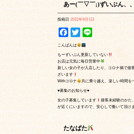
あー(￣▽￣;)ずいぶん、
投稿日
2022年9月1日
Facebook
Twitter
Line
こんばんは
もーずいぶん更新していない
お店は元気に毎日営業中
新しい女の子が入店したり、コロナ禍で接
ざいます
Withコロナ
共に乗り越え、楽しい時間を
♥️募集のお知らせ♥️
女の子募集しています
接客未経験のかた
が近くにいますので、安心して働いて頂け
たなばた